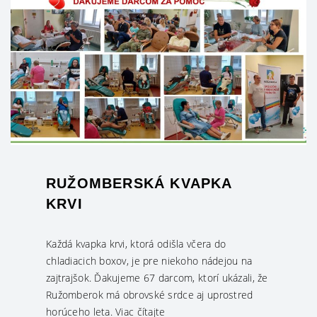
RUŽOMBERSKÁ KVAPKA
KRVI
Každá kvapka krvi, ktorá odišla včera do
chladiacich boxov, je pre niekoho nádejou na
zajtrajšok. Ďakujeme 67 darcom, ktorí ukázali, že
Ružomberok má obrovské srdce aj uprostred
horúceho leta. Viac čítajte