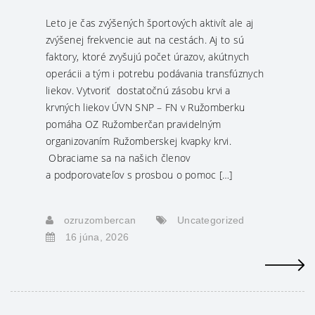
Leto je čas zvýšených športových aktivít ale aj
zvýšenej frekvencie aut na cestách. Aj to sú
faktory, ktoré zvyšujú počet úrazov, akútnych
operácii a tým i potrebu podávania transfúznych
liekov. Vytvoriť dostatočnú zásobu krvi a
krvných liekov ÚVN SNP – FN v Ružomberku
pomáha OZ Ružomberčan pravidelným
organizovaním Ružomberskej kvapky krvi.
Obraciame sa na našich členov
a podporovateľov s prosbou o pomoc […]
ozruzombercan
Uncategorized
16 júna, 2026