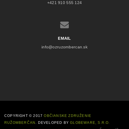
+421 910 555 124
EMAIL
info@ozruzombercan.sk
COPYRIGHT © 2017
OBČIANSKE ZDRUŽENIE
RUŽOMBERČAN
. DEVELOPED BY
GLOBEWARE, S.R.O.