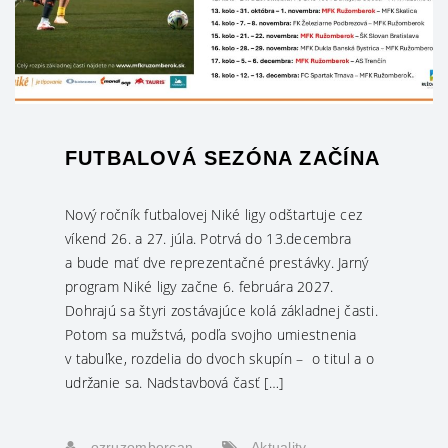
FUTBALOVÁ SEZÓNA ZAČÍNA
Nový ročník futbalovej Niké ligy odštartuje cez
víkend 26. a 27. júla. Potrvá do 13.decembra
a bude mať dve reprezentačné prestávky. Jarný
program Niké ligy začne 6. februára 2027.
Dohrajú sa štyri zostávajúce kolá základnej časti.
Potom sa mužstvá, podľa svojho umiestnenia
v tabuľke, rozdelia do dvoch skupín – o titul a o
udržanie sa. Nadstavbová časť […]
ozruzombercan
Aktuality