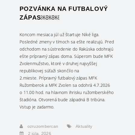
POZVÁNKA NA FUTBALOVÝ
ZÁPAS￼￼￼
Koncom mesiaca júl už štartuje Niké liga.
Posledné zmeny v tímoch sa ešte realizujú. Pred
odchodom na sústredenie do Rakúska odohrajú
ešte prípravný zápas doma. Súperom bude MFK
Zvolenmužstvo, ktoré v druhej najvyššej
republikovej súťaži skončilo na
2.mieste. Prípravný futbalový zápas MFK
Ružomberok a MFK Zvolen sa odohrá 4.7.2026
o 11.00 hod. na hlavnom ihrisku ružomberského
štadióna. Otvorená bude západná B tribúna.
Vstup je zadarmo.
ozruzombercan
Aktuality
2 júla, 2026