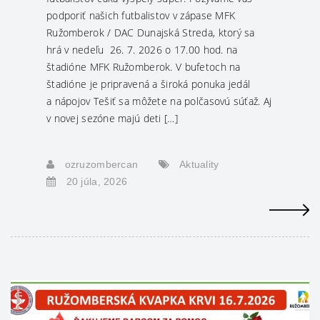
podporiť našich futbalistov v zápase MFK
Ružomberok / DAC Dunajská Streda, ktorý sa
hrá v nedeľu 26. 7. 2026 o 17.00 hod. na
štadióne MFK Ružomberok. V bufetoch na
štadióne je pripravená a široká ponuka jedál
a nápojov Tešiť sa môžete na polčasovú súťaž. Aj
v novej sezóne majú deti […]
ozruzombercan
Aktuality
20 júla, 2026