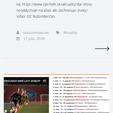
na: https://www.zijemvrk.sk/aktuality/dar-ktory-
neoddychuje-na-plazi-ale-zachranuje-zivoty/
Výbor OZ Ružomberčan
ozruzombercan
Aktuality
17 júla, 2026