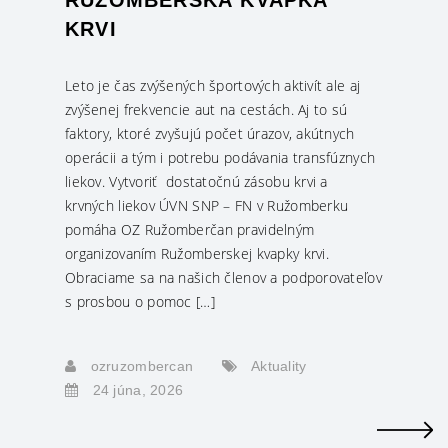
KRVI
Leto je čas zvýšených športových aktivít ale aj
zvýšenej frekvencie aut na cestách. Aj to sú
faktory, ktoré zvyšujú počet úrazov, akútnych
operácii a tým i potrebu podávania transfúznych
liekov. Vytvoriť dostatočnú zásobu krvi a
krvných liekov ÚVN SNP – FN v Ružomberku
pomáha OZ Ružomberčan pravidelným
organizovaním Ružomberskej kvapky krvi.
Obraciame sa na našich členov a podporovateľov
s prosbou o pomoc […]
ozruzombercan
Aktuality
24 júna, 2026