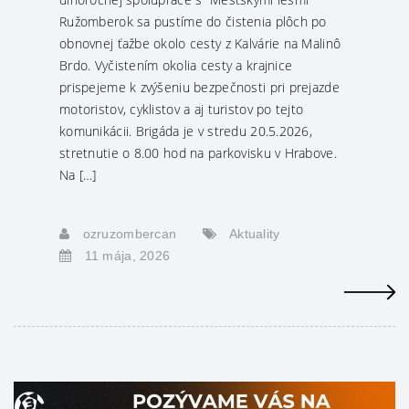
Ružomberok sa pustíme do čistenia plôch po
obnovnej ťažbe okolo cesty z Kalvárie na Malinô
Brdo. Vyčistením okolia cesty a krajnice
prispejeme k zvýšeniu bezpečnosti pri prejazde
motoristov, cyklistov a aj turistov po tejto
komunikácii. Brigáda je v stredu 20.5.2026,
stretnutie o 8.00 hod na parkovisku v Hrabove.
Na […]
ozruzombercan
Aktuality
11 mája, 2026