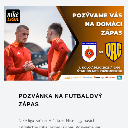
POZVÁNKA NA FUTBALOVÝ
ZÁPAS
Niké liga začína. V 1. kole Niké Ligy našich
futbalistov čaká vyspelý súper. Pozývame vás