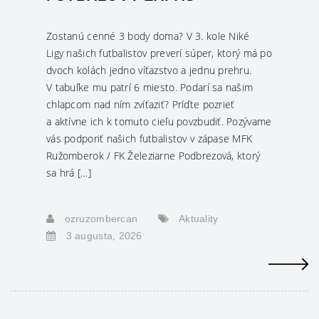
Zostanú cenné 3 body doma? V 3. kole Niké
Ligy našich futbalistov preverí súper, ktorý má po
dvoch kolách jedno víťazstvo a jednu prehru.
V tabuľke mu patrí 6 miesto. Podarí sa našim
chlapcom nad ním zvíťaziť? Príďte pozrieť
a aktívne ich k tomuto cieľu povzbudiť. Pozývame
vás podporiť našich futbalistov v zápase MFK
Ružomberok / FK Železiarne Podbrezová, ktorý
sa hrá […]
ozruzombercan
Aktuality
3 augusta, 2026