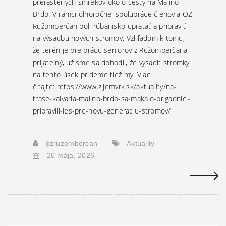
prerastených smrekov okolo cesty na Malinô
Brdo. V rámci dlhoročnej spolupráce členovia OZ
Ružomberčan boli rúbanisko upratať a pripraviť
na výsadbu nových stromov. Vzhľadom k tomu,
že terén je pre prácu seniorov z Ružomberčana
prijateľný, už sme sa dohodli, že vysadiť stromky
na tento úsek prídeme tiež my. Viac
čítajte: https://www.zijemvrk.sk/aktuality/na-
trase-kalvaria-malino-brdo-sa-makalo-brigadnici-
pripravili-les-pre-novu-generaciu-stromov/
ozruzombercan
Aktuality
20 mája, 2026